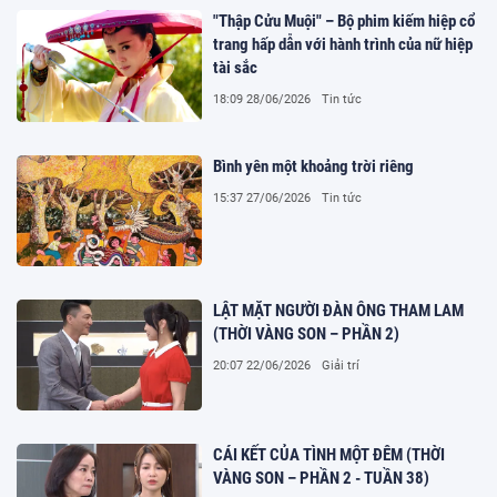
"Thập Cửu Muội" – Bộ phim kiếm hiệp cổ
trang hấp dẫn với hành trình của nữ hiệp
tài sắc
18:09 28/06/2026
Tin tức
Bình yên một khoảng trời riêng
15:37 27/06/2026
Tin tức
LẬT MẶT NGƯỜI ĐÀN ÔNG THAM LAM
(THỜI VÀNG SON – PHẦN 2)
20:07 22/06/2026
Giải trí
CÁI KẾT CỦA TÌNH MỘT ĐÊM (THỜI
VÀNG SON – PHẦN 2 - TUẦN 38)