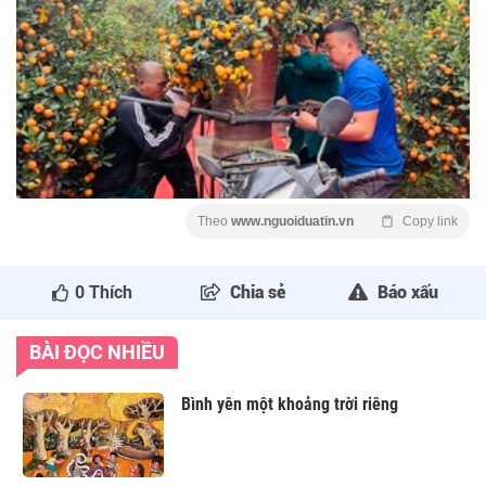
Theo
www.nguoiduatin.vn
Copy link
0
Thích
Chia sẻ
Báo xấu
BÀI ĐỌC NHIỀU
Bình yên một khoảng trời riêng