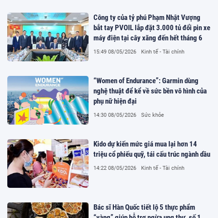
Công ty của tỷ phú Phạm Nhật Vượng
bắt tay PVOIL lắp đặt 3.000 tủ đổi pin xe
máy điện tại cây xăng đến hết tháng 6
15:49 08/05/2026
Kinh tế - Tài chính
“Women of Endurance”: Garmin dùng
nghệ thuật để kể về sức bền vô hình của
phụ nữ hiện đại
14:30 08/05/2026
Sức khỏe
Kido dự kiến mức giá mua lại hơn 14
triệu cổ phiếu quỹ, tái cấu trúc ngành dầu
14:22 08/05/2026
Kinh tế - Tài chính
Bác sĩ Hàn Quốc tiết lộ 5 thực phẩm
“vàng” giúp hỗ trợ ngừa ung thư, số 1