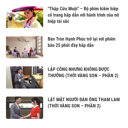
"Thập Cửu Muội" – Bộ phim kiếm hiệp
cổ trang hấp dẫn với hành trình của nữ
hiệp tài sắc
Bàn Tròn Hạnh Phúc trở lại với phiên
bản 25 phút đầy hấp dẫn
LẬP CÔNG NHƯNG KHÔNG ĐƯỢC
THƯỞNG (THỜI VÀNG SON – PHẦN 2)
LẬT MẶT NGƯỜI ĐÀN ÔNG THAM LAM
(THỜI VÀNG SON – PHẦN 2)