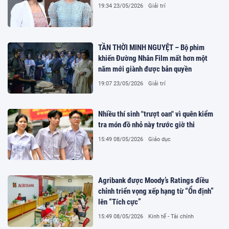
19:34 23/05/2026
Giải trí
TẦN THỜI MINH NGUYỆT – Bộ phim
khiến Đường Nhân Film mất hơn một
năm mới giành được bản quyền
19:07 23/05/2026
Giải trí
Nhiều thí sinh "trượt oan" vì quên kiểm
tra món đồ nhỏ này trước giờ thi
15:49 08/05/2026
Giáo dục
Agribank được Moody’s Ratings điều
chỉnh triển vọng xếp hạng từ “Ổn định”
lên “Tích cực”
15:49 08/05/2026
Kinh tế - Tài chính