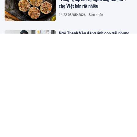
chợ Việt bán rất nhiều
14:22 08/05/2026
Sức khỏe
Ngô Thanh Vân đăng ảnh con gái nhưng
sau một đêm thì phát hiện chuyện không
ngờ, phải thẳng tay xử lý
14:22 08/05/2026
Giải trí
"Cầu nối" duy nhất của Tóc Tiên và
Touliver sau nửa năm ly hôn
14:22 08/05/2026
Giải trí
Ban hành chuẩn mới cho cơ sở giáo dục
nghề nghiệp, yêu cầu tỉ lệ có việc làm từ
70%
14:22 08/05/2026
Giáo dục