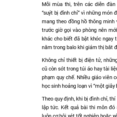
Mỗi mùa thi, trên các diễn đàn 
“suýt bị đình chỉ” vì những món 
mang theo đồng hồ thông minh và
trước giờ gọi vào phòng nên mới
khác cho biết đã bật khóc ngay t
nằm trong balo khi giám thị bắt đ
Không chỉ thiết bị điện tử, nhữ
cũ còn sót trong túi áo hay tài li
phạm quy chế. Nhiều giáo viên c
học sinh hoảng loạn vì “một giây b
Theo quy định, khi bị đình chỉ, th
lập tức. Kết quả bài thi môn đó
luôn cơ hội xét tốt nghiệp hoặc x