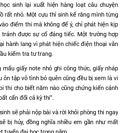
học sinh lại xuất hiện hàng loạt câu chuyện
đồ rất nhỏ. Một cựu thí sinh kể rằng mình từng
o điểm thi mà không để ý, chỉ phát hiện kịp
 tránh được sự cố đáng tiếc. Một trường hợp
ại hành lang vì phát hiện chiếc điện thoại vẫn
ầu kiểm tra tư trang.
ng mẩu giấy note nhỏ ghi công thức, giấy nháp
ệu ôn tập vô tình bỏ quên cũng đều bị xem là vi
oi thi cho biết năm nào cũng chứng kiến cảnh
ất cẩn đổi cả kỳ thi”.
í sinh sẽ phải nộp bài và rời khỏi phòng thi ngay
 sẽ bị hủy, đồng nghĩa nhiều em gần như mất
ét tuyển đại học trong năm.