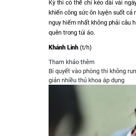
Kỳ thi có thể chỉ kéo dài vài ng
khiến công sức ôn luyện suốt cả 
nguy hiểm nhất không phải câu h
quên trong túi áo.
Khánh Linh
(t/h)
Tham khảo thêm
Bí quyết vào phòng thi không ru
giản nhiều thủ khoa áp dụng