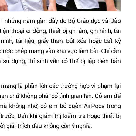
PT những năm gần đây do Bộ Giáo dục và Đào
n thoại di động, thiết bị ghi âm, ghi hình, tai
inh, tài liệu, giấy than, bút xóa hoặc bất kỳ
g được phép mang vào khu vực làm bài. Chỉ cần
 sử dụng, thí sinh vẫn có thể bị lập biên bản
 mang là phần lớn các trường hợp vi phạm lại
uan chứ không phải cố tình gian lận. Có em để
g mà không nhớ, có em bỏ quên AirPods trong
rước. Đến khi giám thị kiểm tra hoặc thiết bị
ời giải thích đều không còn ý nghĩa.