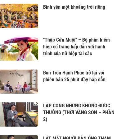
Bình yên một khoảng trời riêng
"Thập Cửu Muội" – Bộ phim kiếm
hiệp cổ trang hấp dẫn với hành
trình của nữ hiệp tài sắc
Bàn Tròn Hạnh Phúc trở lại với
phiên bản 25 phút đầy hấp dẫn
LẬP CÔNG NHƯNG KHÔNG ĐƯỢC
THƯỞNG (THỜI VÀNG SON – PHẦN
2)
LẬT MẶT NGƯỜI ĐÀN ÔNG THAM