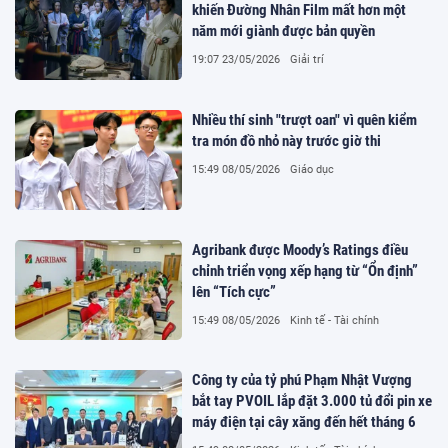
khiến Đường Nhân Film mất hơn một
năm mới giành được bản quyền
19:07 23/05/2026
Giải trí
Nhiều thí sinh "trượt oan" vì quên kiểm
tra món đồ nhỏ này trước giờ thi
15:49 08/05/2026
Giáo dục
Agribank được Moody’s Ratings điều
chỉnh triển vọng xếp hạng từ “Ổn định”
lên “Tích cực”
15:49 08/05/2026
Kinh tế - Tài chính
Công ty của tỷ phú Phạm Nhật Vượng
bắt tay PVOIL lắp đặt 3.000 tủ đổi pin xe
máy điện tại cây xăng đến hết tháng 6