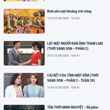
Bình yên một khoảng trời riêng
15:37 27/06/2026
Tin tức
LẬT MẶT NGƯỜI ĐÀN ÔNG THAM LAM
(THỜI VÀNG SON – PHẦN 2)
20:07 22/06/2026
Giải trí
CÁI KẾT CỦA TÌNH MỘT ĐÊM (THỜI
VÀNG SON – PHẦN 2 - TUẦN 38)
19:34 23/05/2026
Giải trí
TẦN THỜI MINH NGUYỆT – Bộ phim