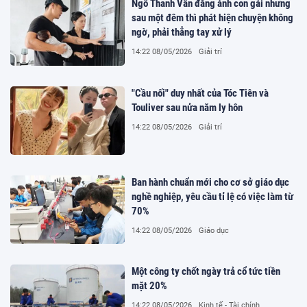
Ngô Thanh Vân đăng ảnh con gái nhưng
sau một đêm thì phát hiện chuyện không
ngờ, phải thẳng tay xử lý
14:22 08/05/2026
Giải trí
"Cầu nối" duy nhất của Tóc Tiên và
Touliver sau nửa năm ly hôn
14:22 08/05/2026
Giải trí
Ban hành chuẩn mới cho cơ sở giáo dục
nghề nghiệp, yêu cầu tỉ lệ có việc làm từ
70%
14:22 08/05/2026
Giáo dục
Một công ty chốt ngày trả cổ tức tiền
mặt 20%
14:22 08/05/2026
Kinh tế - Tài chính