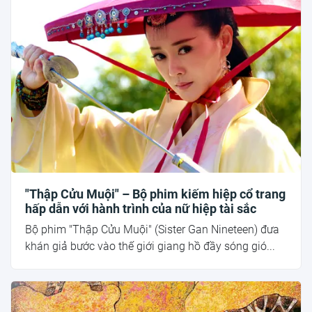
"Thập Cửu Muội" – Bộ phim kiếm hiệp cổ trang
hấp dẫn với hành trình của nữ hiệp tài sắc
Bộ phim "Thập Cửu Muội" (Sister Gan Nineteen) đưa
khán giả bước vào thế giới giang hồ đầy sóng gió...