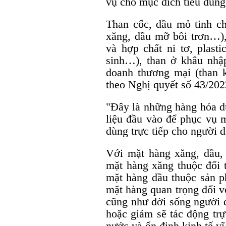
vụ cho mục đích tiêu dùng 
Than cốc, dầu mỏ tinh ch
xăng, dầu mỡ bôi trơn…)
và hợp chất ni tơ, plast
sinh…), than ở khâu nhậ
doanh thương mại (than 
theo Nghị quyết số 43/20
"Đây là những hàng hóa dù
liệu đầu vào để phục vụ m
dùng trực tiếp cho người 
Với mặt hàng xăng, dầu,
mặt hàng xăng thuộc đối t
mặt hàng dầu thuộc sản p
mặt hàng quan trọng đối v
cũng như đời sống người d
hoặc giảm sẽ tác động trự
nước và ổn định kinh tế v