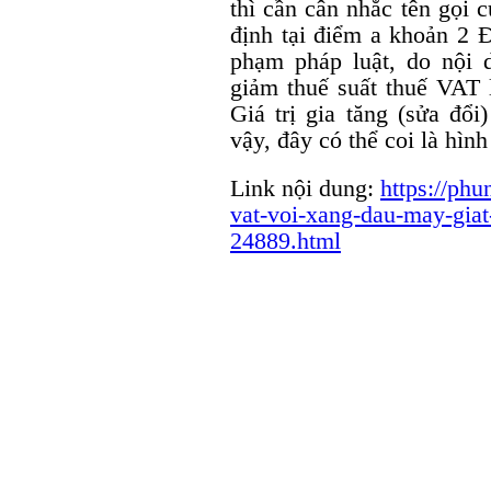
thì cần cân nhắc tên gọi 
định tại điểm a khoản 2 
phạm pháp luật, do nội 
giảm thuế suất thuế VAT 
Giá trị gia tăng (sửa đổ
vậy, đây có thể coi là hìn
Link nội dung:
https://ph
vat-voi-xang-dau-may-giat
24889.html