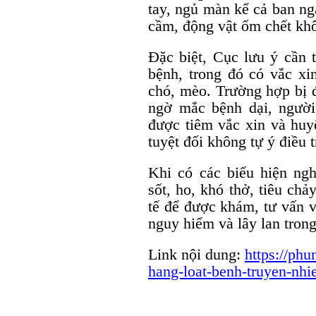
tay, ngủ màn kể cả ban ng
cầm, động vật ốm chết kh
Đặc biệt, Cục lưu ý cần 
bệnh, trong đó có vắc xi
chó, mèo. Trường hợp bị đ
ngờ mắc bệnh dại, người
được tiêm vắc xin và huy
tuyệt đối không tự ý điều t
Khi có các biểu hiện ng
sốt, ho, khó thở, tiêu ch
tế để được khám, tư vấn và
nguy hiểm và lây lan tron
Link nội dung:
https://phu
hang-loat-benh-truyen-nh