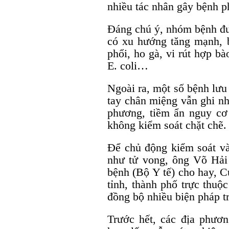
nhiều tác nhân gây bệnh ph
Đáng chú ý, nhóm bệnh đư
có xu hướng tăng mạnh,
phổi, ho gà, vi rút hợp bà
E. coli…
Ngoài ra, một số bệnh lưu
tay chân miệng vẫn ghi nh
phương, tiềm ẩn nguy cơ 
không kiểm soát chặt chẽ.
Để chủ động kiểm soát và
như tử vong, ông Võ Hả
bệnh (Bộ Y tế) cho hay, C
tỉnh, thành phố trực thuộ
đồng bộ nhiều biện pháp t
Trước hết, các địa phươn