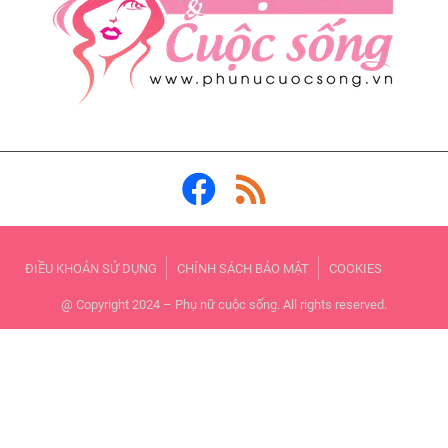
ĐIỀU KHOẢN SỬ DỤNG
CHÍNH SÁCH BẢO MẬT
COOKIES
@ Copyright 2024 – Phụ nữ cuộc sống. All rights reserved.