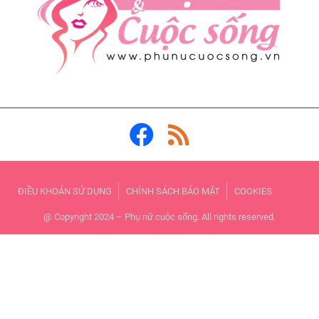
ĐIỀU KHOẢN SỬ DỤNG
CHÍNH SÁCH BẢO MẬT
COOKIES
@ Copyright 2024 – Phụ nữ cuộc sống. All rights reserved.