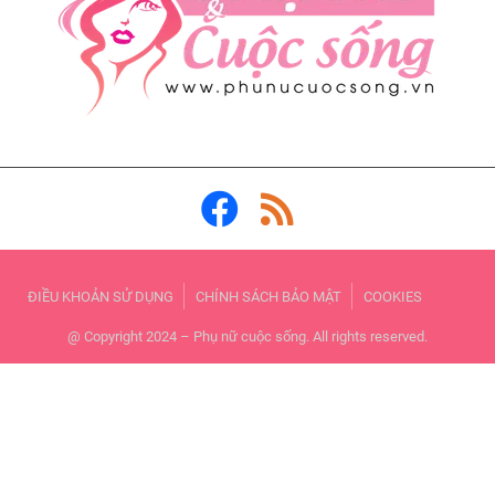
ĐIỀU KHOẢN SỬ DỤNG
CHÍNH SÁCH BẢO MẬT
COOKIES
@ Copyright 2024 – Phụ nữ cuộc sống. All rights reserved.