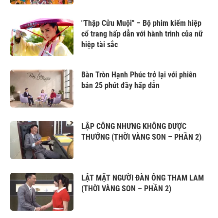
"Thập Cửu Muội" – Bộ phim kiếm hiệp
cổ trang hấp dẫn với hành trình của nữ
hiệp tài sắc
Bàn Tròn Hạnh Phúc trở lại với phiên
bản 25 phút đầy hấp dẫn
LẬP CÔNG NHƯNG KHÔNG ĐƯỢC
THƯỞNG (THỜI VÀNG SON – PHẦN 2)
LẬT MẶT NGƯỜI ĐÀN ÔNG THAM LAM
(THỜI VÀNG SON – PHẦN 2)