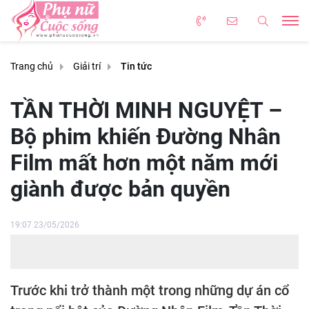
Trang chủ
Giải trí
Tin tức
TẦN THỜI MINH NGUYỆT –
Bộ phim khiến Đường Nhân
Film mất hơn một năm mới
giành được bản quyền
19:07 23/05/2026
Trước khi trở thành một trong những dự án cổ