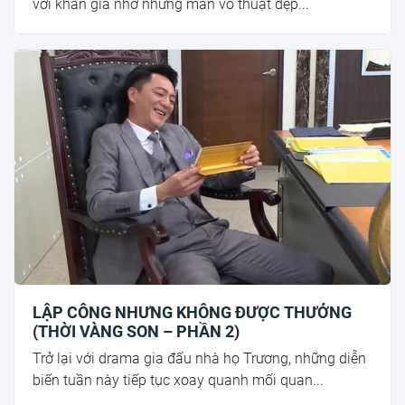
với khán giả nhờ những màn võ thuật đẹp...
LẬP CÔNG NHƯNG KHÔNG ĐƯỢC THƯỞNG
(THỜI VÀNG SON – PHẦN 2)
Trở lại với drama gia đấu nhà họ Trương, những diễn
biến tuần này tiếp tục xoay quanh mối quan...