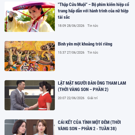
"Thập Cửu Muội" – Bộ phim kiếm hiệp cổ
trang hấp dẫn với hành trình của nữ hiệp
tài sắc
18:09 28/06/2026
Tin tức
Bình yên một khoảng trời riêng
15:37 27/06/2026
Tin tức
LẬT MẶT NGƯỜI ĐÀN ÔNG THAM LAM
(THỜI VÀNG SON – PHẦN 2)
20:07 22/06/2026
Giải trí
CÁI KẾT CỦA TÌNH MỘT ĐÊM (THỜI
VÀNG SON – PHẦN 2 - TUẦN 38)