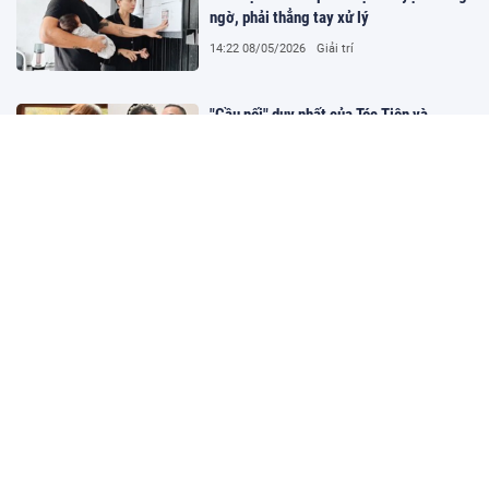
ngờ, phải thẳng tay xử lý
14:22 08/05/2026
Giải trí
"Cầu nối" duy nhất của Tóc Tiên và
Touliver sau nửa năm ly hôn
14:22 08/05/2026
Giải trí
Ban hành chuẩn mới cho cơ sở giáo dục
nghề nghiệp, yêu cầu tỉ lệ có việc làm từ
70%
14:22 08/05/2026
Giáo dục
Một công ty chốt ngày trả cổ tức tiền
mặt 20%
14:22 08/05/2026
Kinh tế - Tài chính