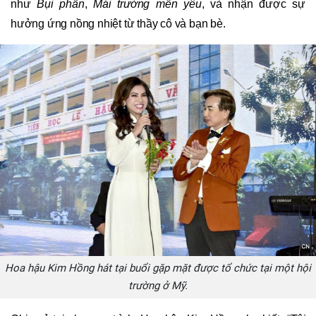
như
Bụi phấn
,
Mái trường mến yêu
, và nhận được sự
hưởng ứng nồng nhiệt từ thầy cô và bạn bè.
Hoa hậu Kim Hồng hát tại buổi gặp mặt được tổ chức tại một hội
trường ở Mỹ.