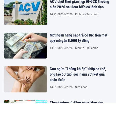
ACV chốt thời gian họp ĐHĐCĐ thường
niên 2026 sau loạt biến cố lãnh đạo
14:21 08/05/2026
Kinh tế - Tài chính
Một ngân hàng sắp trả cổ tức tiền mặt,
quy mô gần 5.000 tỷ đồng
14:21 08/05/2026
Kinh tế - Tài chính
Cơn ngứa “khủng khiếp” khắp cơ thể,
ông lão 63 tuổi sốc nặng với kết quả
chẩn đoán
14:21 08/05/2026
Sức khỏe
Chọn trường vì đồng phục "đẹp như
trường quốc tế", nhiều học sinh lớp 9
khiến phụ huynh đau đầu