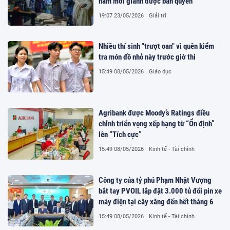
năm mới giành được bản quyền
19:07 23/05/2026
Giải trí
Nhiều thí sinh "trượt oan" vì quên kiểm
tra món đồ nhỏ này trước giờ thi
15:49 08/05/2026
Giáo dục
Agribank được Moody’s Ratings điều
chỉnh triển vọng xếp hạng từ “Ổn định”
lên “Tích cực”
15:49 08/05/2026
Kinh tế - Tài chính
Công ty của tỷ phú Phạm Nhật Vượng
bắt tay PVOIL lắp đặt 3.000 tủ đổi pin xe
máy điện tại cây xăng đến hết tháng 6
15:49 08/05/2026
Kinh tế - Tài chính