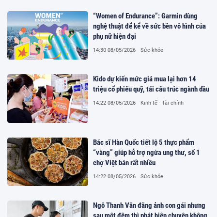
“Women of Endurance”: Garmin dùng
nghệ thuật để kể về sức bền vô hình của
phụ nữ hiện đại
14:30 08/05/2026
Sức khỏe
Kido dự kiến mức giá mua lại hơn 14
triệu cổ phiếu quỹ, tái cấu trúc ngành dầu
14:22 08/05/2026
Kinh tế - Tài chính
Bác sĩ Hàn Quốc tiết lộ 5 thực phẩm
“vàng” giúp hỗ trợ ngừa ung thư, số 1
chợ Việt bán rất nhiều
14:22 08/05/2026
Sức khỏe
Ngô Thanh Vân đăng ảnh con gái nhưng
sau một đêm thì phát hiện chuyện không