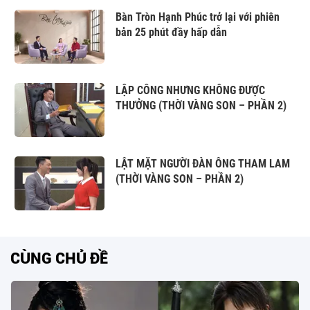
Bàn Tròn Hạnh Phúc trở lại với phiên
bản 25 phút đầy hấp dẫn
LẬP CÔNG NHƯNG KHÔNG ĐƯỢC
THƯỞNG (THỜI VÀNG SON – PHẦN 2)
LẬT MẶT NGƯỜI ĐÀN ÔNG THAM LAM
(THỜI VÀNG SON – PHẦN 2)
CÙNG CHỦ ĐỀ