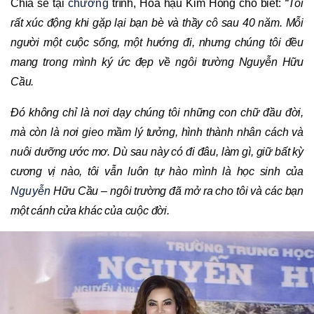
Chia sẻ tại
chương
trình, Hoa hậu Kim Hồng cho biết:
“Tôi
rất xúc động khi gặp lại bạn bè và thầy cô sau 40 năm. Mỗi
người một cuộc sống, một hướng đi, nhưng chúng tôi đều
mang trong mình ký ức đẹp về ngôi trường Nguyễn Hữu
Cầu.
Đó không chỉ là nơi dạy chúng tôi những con chữ đầu đời,
mà còn là nơi gieo mầm lý tưởng, hình thành nhân cách và
nuôi dưỡng ước mơ. Dù sau này có đi đâu, làm gì, giữ bất kỳ
cương vị nào, tôi vẫn luôn tự hào mình là học sinh của
Nguyễn
Hữu Cầu – ngôi trường đã mở ra cho tôi và các bạn
một cánh cửa khác của cuộc đời.