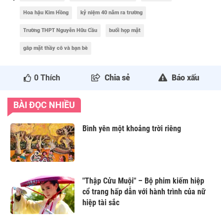
Hoa hậu Kim Hồng
kỷ niệm 40 năm ra trường
Trường THPT Nguyễn Hữu Cầu
buổi họp mặt
gâp mặt thầy cô và bạn bè
0
Thích
Chia sẻ
Báo xấu
BÀI ĐỌC NHIỀU
Bình yên một khoảng trời riêng
"Thập Cửu Muội" – Bộ phim kiếm hiệp
cổ trang hấp dẫn với hành trình của nữ
hiệp tài sắc