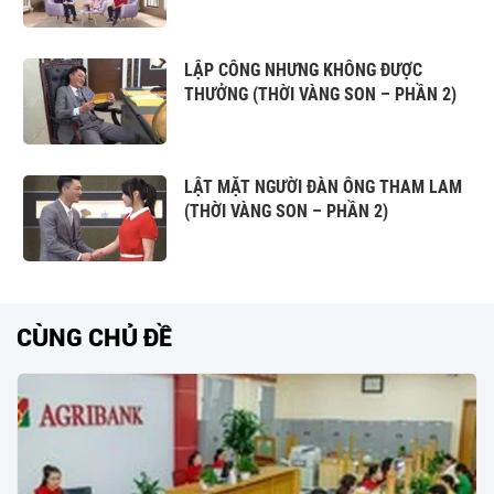
LẬP CÔNG NHƯNG KHÔNG ĐƯỢC
THƯỞNG (THỜI VÀNG SON – PHẦN 2)
LẬT MẶT NGƯỜI ĐÀN ÔNG THAM LAM
(THỜI VÀNG SON – PHẦN 2)
CÙNG CHỦ ĐỀ