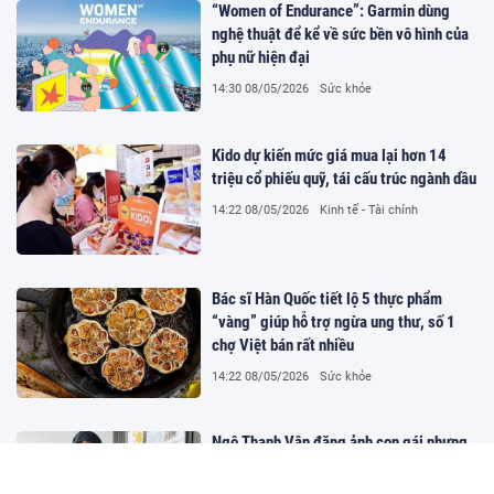
“Women of Endurance”: Garmin dùng
nghệ thuật để kể về sức bền vô hình của
phụ nữ hiện đại
14:30 08/05/2026
Sức khỏe
Kido dự kiến mức giá mua lại hơn 14
triệu cổ phiếu quỹ, tái cấu trúc ngành dầu
14:22 08/05/2026
Kinh tế - Tài chính
Bác sĩ Hàn Quốc tiết lộ 5 thực phẩm
“vàng” giúp hỗ trợ ngừa ung thư, số 1
chợ Việt bán rất nhiều
14:22 08/05/2026
Sức khỏe
Ngô Thanh Vân đăng ảnh con gái nhưng
sau một đêm thì phát hiện chuyện không
ngờ, phải thẳng tay xử lý