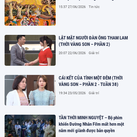
15:37 27/06/2026
Tin tức
LẬT MẶT NGƯỜI ĐÀN ÔNG THAM LAM
(THỜI VÀNG SON – PHẦN 2)
20:07 22/06/2026
Giải trí
CÁI KẾT CỦA TÌNH MỘT ĐÊM (THỜI
VÀNG SON – PHẦN 2 - TUẦN 38)
19:34 23/05/2026
Giải trí
TẦN THỜI MINH NGUYỆT – Bộ phim
khiến Đường Nhân Film mất hơn một
năm mới giành được bản quyền