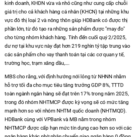
kinh doanh, KHDN vừa và nhỏ cũng như cung cấp chuỗi
giá trị cho cả khách hàng cá nhân (KHCN) tại những khu
vực đô thị loại 2 và nông thôn giúp HDBank có được thị
phần lớn, từ đó tạo ra những sản phẩm được "may đo"
cho từng nhóm khách hàng. Tính đến cuối quý 2/2025,
dư nợ tại khu vực này đạt hơn 219 nghìn tỷ tập trung vào
các sản phẩm cho vay thanh toán tại các cơ quan y tế,
trường học, trạm xăng dầu,….
MBS cho rằng, với định hướng nới lỏng từ NHNN nhằm
hỗ trợ tối đa cho mục tiêu tăng trưởng GDP 8%, TTTD
toàn ngành ngân hàng sẽ đạt trên 17% trong năm 2025,
trong đó nhóm NHTMCP được kỳ vọng sẽ có mức tăng
mạnh hơn so với nhóm NHTM quốc doanh (NHTMQD).
HDBank cùng với VPBank và MB nằm trong nhóm
NHTMCP được cấp hạn mức tín dụng cao hơn so với các
ngân hàng khác nhờ nhận chuyển giao ngân hàng 0 đồng.