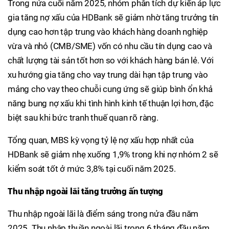
Trong nửa cuối năm 2025, nhóm phân tích dự kiến áp lực
gia tăng nợ xấu của HDBank sẽ giảm nhờ tăng trưởng tín
dụng cao hơn tập trung vào khách hàng doanh nghiệp
vừa và nhỏ (CMB/SME) vốn có nhu cầu tín dụng cao và
chất lượng tài sản tốt hơn so với khách hàng bán lẻ. Với
xu hướng gia tăng cho vay trung dài hạn tập trung vào
mảng cho vay theo chuỗi cung ứng sẽ giúp bình ổn khả
năng bung nợ xấu khi tình hình kinh tế thuận lợi hơn, đặc
biệt sau khi bức tranh thuế quan rõ ràng.
Tổng quan, MBS kỳ vọng tỷ lệ nợ xấu hợp nhất của
HDBank sẽ giảm nhẹ xuống 1,9% trong khi nợ nhóm 2 sẽ
kiểm soát tốt ở mức 3,8% tại cuối năm 2025.
Thu nhập ngoài lãi tăng trưởng ấn tượng
Thu nhập ngoài lãi là điểm sáng trong nửa đầu năm
2025. Thu nhập thuần ngoài lãi trong 6 tháng đầu năm