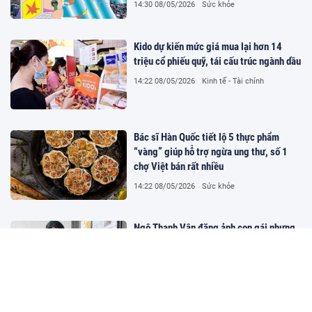
14:30 08/05/2026
Sức khỏe
Kido dự kiến mức giá mua lại hơn 14
triệu cổ phiếu quỹ, tái cấu trúc ngành dầu
14:22 08/05/2026
Kinh tế - Tài chính
Bác sĩ Hàn Quốc tiết lộ 5 thực phẩm
“vàng” giúp hỗ trợ ngừa ung thư, số 1
chợ Việt bán rất nhiều
14:22 08/05/2026
Sức khỏe
Ngô Thanh Vân đăng ảnh con gái nhưng
sau một đêm thì phát hiện chuyện không
ngờ, phải thẳng tay xử lý
14:22 08/05/2026
Giải trí