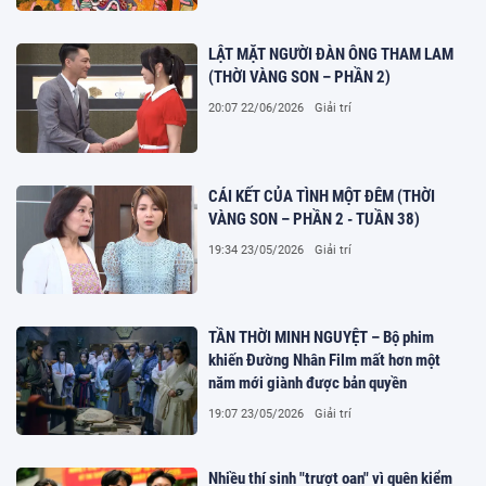
LẬT MẶT NGƯỜI ĐÀN ÔNG THAM LAM
(THỜI VÀNG SON – PHẦN 2)
20:07 22/06/2026
Giải trí
CÁI KẾT CỦA TÌNH MỘT ĐÊM (THỜI
VÀNG SON – PHẦN 2 - TUẦN 38)
19:34 23/05/2026
Giải trí
TẦN THỜI MINH NGUYỆT – Bộ phim
khiến Đường Nhân Film mất hơn một
năm mới giành được bản quyền
19:07 23/05/2026
Giải trí
Nhiều thí sinh "trượt oan" vì quên kiểm