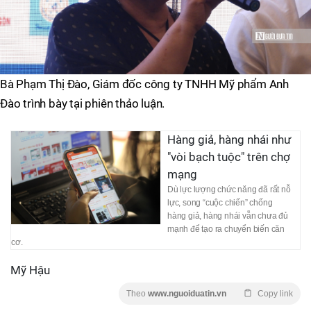
Bà Phạm Thị Đào, Giám đốc công ty TNHH Mỹ phẩm Anh
Đào trình bày tại phiên thảo luận.
Hàng giả, hàng nhái như
"vòi bạch tuộc" trên chợ
mạng
Dù lực lượng chức năng đã rất nỗ
lực, song “cuộc chiến” chống
hàng giả, hàng nhái vẫn chưa đủ
mạnh để tạo ra chuyển biến căn
cơ.
Mỹ Hậu
Theo
www.nguoiduatin.vn
Copy link