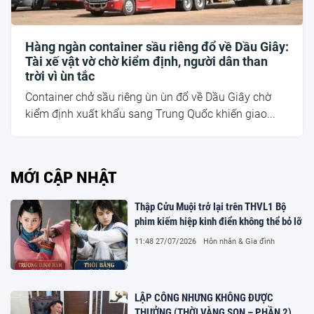
Hàng ngàn container sầu riêng đổ về Dầu Giây:
Tài xế vật vờ chờ kiểm định, người dân than
trời vì ùn tắc
Container chở sầu riêng ùn ùn đổ về Dầu Giây chờ
kiểm định xuất khẩu sang Trung Quốc khiến giao...
MỚI CẬP NHẬT
Thập Cửu Muội trở lại trên THVL1 Bộ
phim kiếm hiệp kinh điển không thể bỏ lỡ
11:48 27/07/2026
Hôn nhân & Gia đình
LẬP CÔNG NHƯNG KHÔNG ĐƯỢC
THƯỞNG (THỜI VÀNG SON – PHẦN 2)