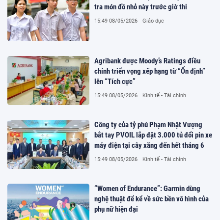
tra món đồ nhỏ này trước giờ thi
15:49 08/05/2026
Giáo dục
Agribank được Moody’s Ratings điều
chỉnh triển vọng xếp hạng từ “Ổn định”
lên “Tích cực”
15:49 08/05/2026
Kinh tế - Tài chính
Công ty của tỷ phú Phạm Nhật Vượng
bắt tay PVOIL lắp đặt 3.000 tủ đổi pin xe
máy điện tại cây xăng đến hết tháng 6
15:49 08/05/2026
Kinh tế - Tài chính
“Women of Endurance”: Garmin dùng
nghệ thuật để kể về sức bền vô hình của
phụ nữ hiện đại