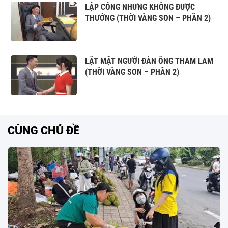
LẬP CÔNG NHƯNG KHÔNG ĐƯỢC
THƯỞNG (THỜI VÀNG SON – PHẦN 2)
LẬT MẶT NGƯỜI ĐÀN ÔNG THAM LAM
(THỜI VÀNG SON – PHẦN 2)
CÙNG CHỦ ĐỀ