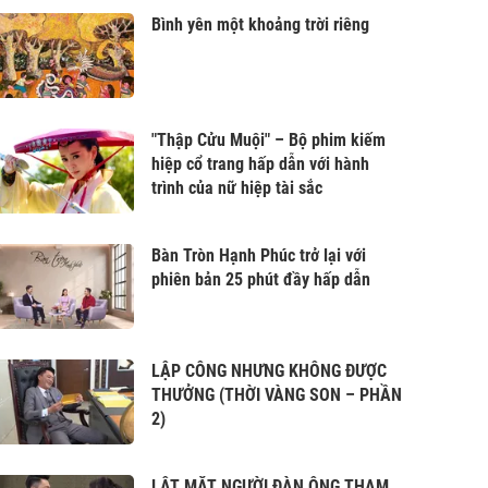
Bình yên một khoảng trời riêng
"Thập Cửu Muội" – Bộ phim kiếm
hiệp cổ trang hấp dẫn với hành
trình của nữ hiệp tài sắc
Bàn Tròn Hạnh Phúc trở lại với
phiên bản 25 phút đầy hấp dẫn
LẬP CÔNG NHƯNG KHÔNG ĐƯỢC
THƯỞNG (THỜI VÀNG SON – PHẦN
2)
LẬT MẶT NGƯỜI ĐÀN ÔNG THAM