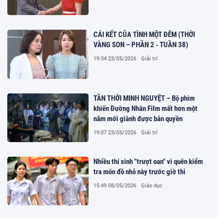
CÁI KẾT CỦA TÌNH MỘT ĐÊM (THỜI
VÀNG SON – PHẦN 2 - TUẦN 38)
19:34 23/05/2026
Giải trí
TẦN THỜI MINH NGUYỆT – Bộ phim
khiến Đường Nhân Film mất hơn một
năm mới giành được bản quyền
19:07 23/05/2026
Giải trí
Nhiều thí sinh "trượt oan" vì quên kiểm
tra món đồ nhỏ này trước giờ thi
15:49 08/05/2026
Giáo dục