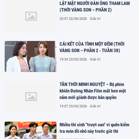
LẬT MẶT NGƯỜI ĐÀN ÔNG THAM LAM
(THỜI VÀNG SON – PHẦN 2)
20:07 22/06/2026
Giải trí
CÁI KẾT CỦA TÌNH MỘT ĐÊM (THỜI
VÀNG SON – PHẦN 2 - TUẦN 38)
19:34 23/05/2026
Giải trí
TẦN THỜI MINH NGUYỆT – Bộ phim
khiến Đường Nhân Film mất hơn một
năm mới giành được bản quyền
19:07 23/05/2026
Giải trí
Nhiều thí sinh "trượt oan" vì quên kiểm
tra món đồ nhỏ này trước giờ thi