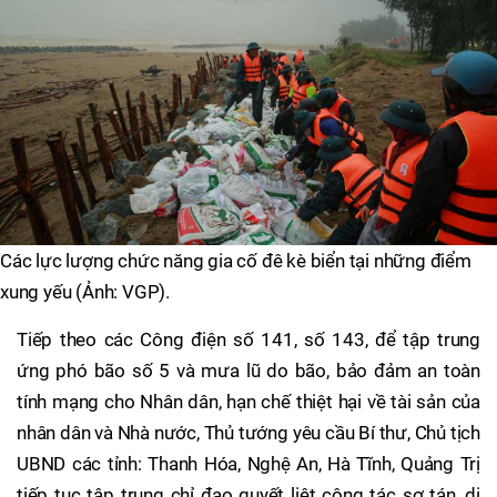
Các lực lượng chức năng gia cố đê kè biển tại những điểm
xung yếu (Ảnh: VGP).
Tiếp theo các Công điện số 141, số 143, để tập trung
ứng phó bão số 5 và mưa lũ do bão, bảo đảm an toàn
tính mạng cho Nhân dân, hạn chế thiệt hại về tài sản của
nhân dân và Nhà nước, Thủ tướng yêu cầu Bí thư, Chủ tịch
UBND các tỉnh: Thanh Hóa, Nghệ An, Hà Tĩnh, Quảng Trị
tiếp tục tập trung chỉ đạo quyết liệt công tác sơ tán, di