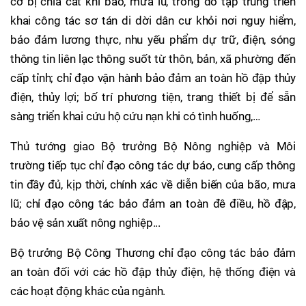
cơ bị chia cắt khi bão, mưa lũ, trong đó tập trung triển
khai công tác sơ tán di dời dân cư khỏi nơi nguy hiểm,
bảo đảm lương thực, nhu yếu phẩm dự trữ, điện, sóng
thông tin liên lạc thông suốt từ thôn, bản, xã phường đến
cấp tỉnh; chỉ đạo vận hành bảo đảm an toàn hồ đập thủy
điện, thủy lợi; bố trí phương tiện, trang thiết bị để sẵn
sàng triển khai cứu hộ cứu nạn khi có tình huống,…
Thủ tướng giao Bộ trưởng Bộ Nông nghiệp và Môi
trường tiếp tục chỉ đạo công tác dự báo, cung cấp thông
tin đầy đủ, kịp thời, chính xác về diễn biến của bão, mưa
lũ; chỉ đạo công tác bảo đảm an toàn đê điều, hồ đập,
bảo vệ sản xuất nông nghiệp...
Bộ trưởng Bộ Công Thương chỉ đạo công tác bảo đảm
an toàn đối với các hồ đập thủy điện, hệ thống điện và
các hoạt động khác của ngành.