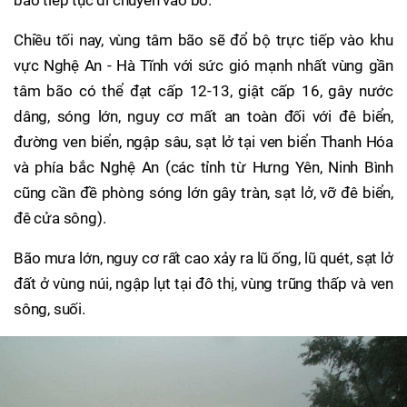
bão tiếp tục di chuyển vào bờ.
Chiều tối nay, vùng tâm bão sẽ đổ bộ trực tiếp vào khu
vực Nghệ An - Hà Tĩnh với sức gió mạnh nhất vùng gần
tâm bão có thể đạt cấp 12-13, giật cấp 16, gây nước
dâng, sóng lớn, nguy cơ mất an toàn đối với đê biển,
đường ven biển, ngập sâu, sạt lở tại ven biển Thanh Hóa
và phía bắc Nghệ An (các tỉnh từ Hưng Yên, Ninh Bình
cũng cần đề phòng sóng lớn gây tràn, sạt lở, vỡ đê biển,
đê cửa sông).
Bão mưa lớn, nguy cơ rất cao xảy ra lũ ống, lũ quét, sạt lở
đất ở vùng núi, ngập lụt tại đô thị, vùng trũng thấp và ven
sông, suối.