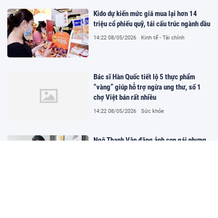
Kido dự kiến mức giá mua lại hơn 14
triệu cổ phiếu quỹ, tái cấu trúc ngành dầu
14:22 08/05/2026
Kinh tế - Tài chính
Bác sĩ Hàn Quốc tiết lộ 5 thực phẩm
“vàng” giúp hỗ trợ ngừa ung thư, số 1
chợ Việt bán rất nhiều
14:22 08/05/2026
Sức khỏe
Ngô Thanh Vân đăng ảnh con gái nhưng
sau một đêm thì phát hiện chuyện không
ngờ, phải thẳng tay xử lý
14:22 08/05/2026
Giải trí
"Cầu nối" duy nhất của Tóc Tiên và
Touliver sau nửa năm ly hôn