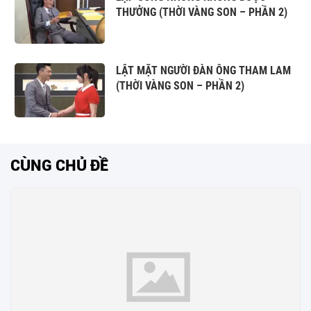
THƯỞNG (THỜI VÀNG SON – PHẦN 2)
LẬT MẶT NGƯỜI ĐÀN ÔNG THAM LAM
(THỜI VÀNG SON – PHẦN 2)
CÙNG CHỦ ĐỀ