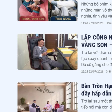
Những bộ phim ki
những màn võ thu
nghĩa, tình yêu v
11:48 27/07/2026
Hôn 
LẬP CÔNG 
VÀNG SON –
Trở lại với drama
tục xoay quanh m
Dù cố gắng che đ
chiếc ghế chủ tịc
22:25 22/07/2026
Giải 
không được trọng
Bàn Tròn Hạn
đầy hấp dẫn
Trở lại sau một 
tiếp nối mà còn 