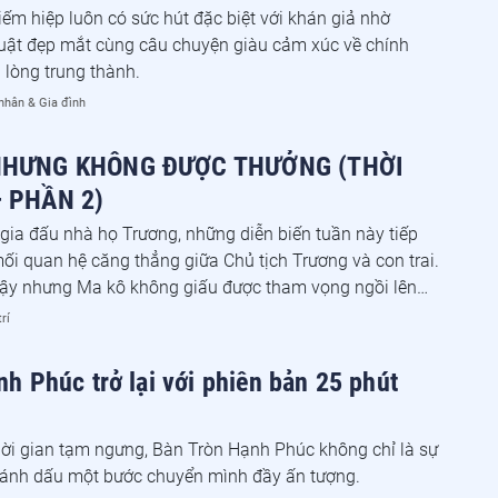
ếm hiệp luôn có sức hút đặc biệt với khán giả nhờ
ật đẹp mắt cùng câu chuyện giàu cảm xúc về chính
à lòng trung thành.
nhân & Gia đình
NHƯNG KHÔNG ĐƯỢC THƯỞNG (THỜI
 PHẦN 2)
 gia đấu nhà họ Trương, những diễn biến tuần này tiếp
ối quan hệ căng thẳng giữa Chủ tịch Trương và con trai.
ậy nhưng Ma kô không giấu được tham vọng ngồi lên
h. Và, khi kẻ tham vọng háo hức lập công nhưng lại
trí
 thưởng như ý sẽ gây ra những hậu quả khó lường!
h Phúc trở lại với phiên bản 25 phút
thời gian tạm ngưng, Bàn Tròn Hạnh Phúc không chỉ là sự
đánh dấu một bước chuyển mình đầy ấn tượng.