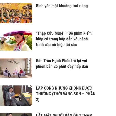
Bình yên một khoảng trời riêng
"Thập Cửu Muội" – Bộ phim kiếm
hiệp cổ trang hấp dẫn với hành
trình của nữ hiệp tài sắc
Bàn Tròn Hạnh Phúc trở lại với
phiên bản 25 phút đầy hấp dẫn
LẬP CÔNG NHƯNG KHÔNG ĐƯỢC
THƯỞNG (THỜI VÀNG SON – PHẦN
2)
LẬT MẶT NGƯỜI ĐÀN ÔNG THAM