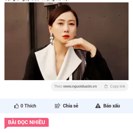
Theo
www.nguoiduatin.vn
Copy link
0
Thích
Chia sẻ
Báo xấu
BÀI ĐỌC NHIỀU