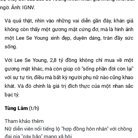
ngờ. Ảnh: IGNV.
Và quả thật, nhìn vào những vai diễn gần đây, khán giả
không còn thấy một gương mặt cứng đơ, mà là hình ảnh
một Lee Se Young xinh đẹp, duyên dáng, tràn đầy sức
sống.
Với Lee Se Young, 2,8 tỷ đồng không chỉ mua về một
gương mặt khác, mà còn giúp cô "sống phần đời còn lại"
với sự tự tin, điều mà bất kỳ người phụ nữ nào cũng khao
khát. Và đó chính là giá trị đích thực của một nhan sắc
bạc tỷ.
Tùng Lâm
(t/h)
Tham khảo thêm
Nữ diễn viên nổi tiếng lộ "hợp đồng hôn nhân" với chồng
đại gia "gây bão" mạng xã hội