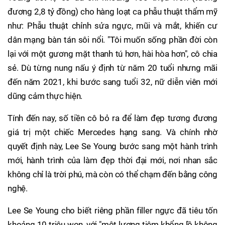
đương 2,8 tỷ đồng) cho hàng loạt ca phẫu thuật thẩm mỹ
như: Phẫu thuật chỉnh sửa ngực, mũi và mắt, khiến cư
dân mạng bàn tán sôi nổi. "Tôi muốn sống phần đời còn
lại với một gương mặt thanh tú hơn, hài hòa hơn", cô chia
sẻ. Dù từng nung nấu ý định từ năm 20 tuổi nhưng mãi
đến năm 2021, khi bước sang tuổi 32, nữ diễn viên mới
dũng cảm thực hiện.
Tính đến nay, số tiền cô bỏ ra để làm đẹp tương đương
giá trị một chiếc Mercedes hạng sang. Và chính nhờ
quyết định này, Lee Se Young bước sang một hành trình
mới, hành trình của làm đẹp thời đại mới, nơi nhan sắc
không chỉ là trời phú, mà còn có thể chạm đến bằng công
nghệ.
Lee Se Young cho biết riêng phần filler ngực đã tiêu tốn
khoảng 10 triệu won, với "một lượng tiêm khổng lồ không