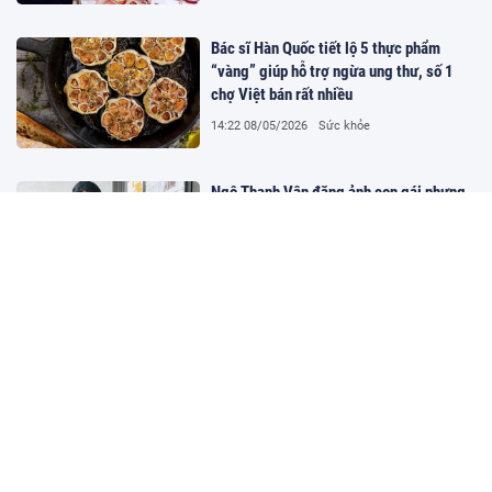
Bác sĩ Hàn Quốc tiết lộ 5 thực phẩm
“vàng” giúp hỗ trợ ngừa ung thư, số 1
chợ Việt bán rất nhiều
14:22 08/05/2026
Sức khỏe
Ngô Thanh Vân đăng ảnh con gái nhưng
sau một đêm thì phát hiện chuyện không
ngờ, phải thẳng tay xử lý
14:22 08/05/2026
Giải trí
"Cầu nối" duy nhất của Tóc Tiên và
Touliver sau nửa năm ly hôn
14:22 08/05/2026
Giải trí
Ban hành chuẩn mới cho cơ sở giáo dục