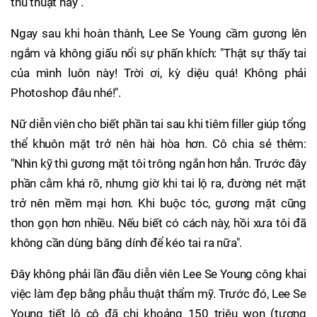
thủ thuật này".
Ngay sau khi hoàn thành, Lee Se Young cầm gương lên
ngắm và không giấu nổi sự phấn khích: "Thật sự thấy tai
của mình luôn này! Trời ơi, kỳ diệu quá! Không phải
Photoshop đâu nhé!".
Nữ diễn viên cho biết phần tai sau khi tiêm filler giúp tổng
thể khuôn mặt trở nên hài hòa hơn. Cô chia sẻ thêm:
"Nhìn kỹ thì gương mặt tôi trông ngắn hơn hẳn. Trước đây
phần cằm khá rõ, nhưng giờ khi tai lộ ra, đường nét mặt
trở nên mềm mại hơn. Khi buộc tóc, gương mặt cũng
thon gọn hơn nhiều. Nếu biết có cách này, hồi xưa tôi đã
không cần dùng băng dính để kéo tai ra nữa".
Đây không phải lần đầu diễn viên Lee Se Young công khai
việc làm đẹp bằng phẫu thuật thẩm mỹ. Trước đó, Lee Se
Young tiết lộ cô đã chi khoảng 150 triệu won (tương