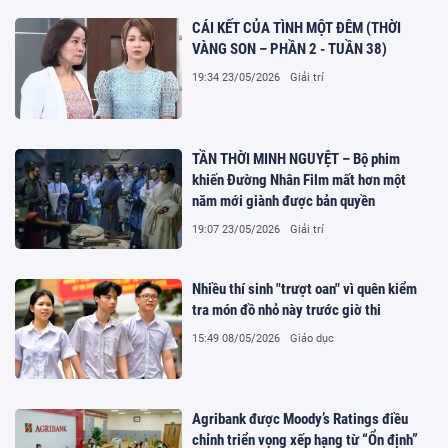
CÁI KẾT CỦA TÌNH MỘT ĐÊM (THỜI
VÀNG SON – PHẦN 2 - TUẦN 38)
19:34 23/05/2026
Giải trí
TẦN THỜI MINH NGUYỆT – Bộ phim
khiến Đường Nhân Film mất hơn một
năm mới giành được bản quyền
19:07 23/05/2026
Giải trí
Nhiều thí sinh "trượt oan" vì quên kiểm
tra món đồ nhỏ này trước giờ thi
15:49 08/05/2026
Giáo dục
Agribank được Moody’s Ratings điều
chỉnh triển vọng xếp hạng từ “Ổn định”