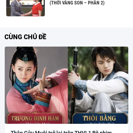
(THỜI VÀNG SON – PHẦN 2)
CÙNG CHỦ ĐỀ
Thập Cửu Muội trở lại trên THVL1 Bộ phim