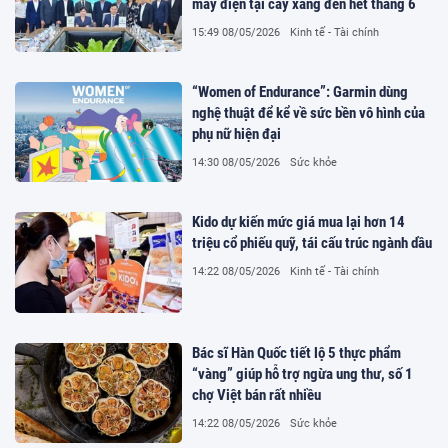
máy điện tại cây xăng đến hết tháng 6
15:49 08/05/2026
Kinh tế - Tài chính
“Women of Endurance”: Garmin dùng
nghệ thuật để kể về sức bền vô hình của
phụ nữ hiện đại
14:30 08/05/2026
Sức khỏe
Kido dự kiến mức giá mua lại hơn 14
triệu cổ phiếu quỹ, tái cấu trúc ngành dầu
14:22 08/05/2026
Kinh tế - Tài chính
Bác sĩ Hàn Quốc tiết lộ 5 thực phẩm
“vàng” giúp hỗ trợ ngừa ung thư, số 1
chợ Việt bán rất nhiều
14:22 08/05/2026
Sức khỏe