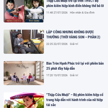
Thập Cửu Muội trở lại trên THVL1 Bộ
phim kiếm hiệp kinh điển không thể bỏ lỡ
11:48 27/07/2026
Hôn nhân & Gia đình
LẬP CÔNG NHƯNG KHÔNG ĐƯỢC
THƯỞNG (THỜI VÀNG SON – PHẦN 2)
22:25 22/07/2026
Giải trí
Bàn Tròn Hạnh Phúc trở lại với phiên bản
25 phút đầy hấp dẫn
17:20 13/07/2026
Giải trí
"Thập Cửu Muội" – Bộ phim kiếm hiệp cổ
trang hấp dẫn với hành trình của nữ hiệp
tài sắc