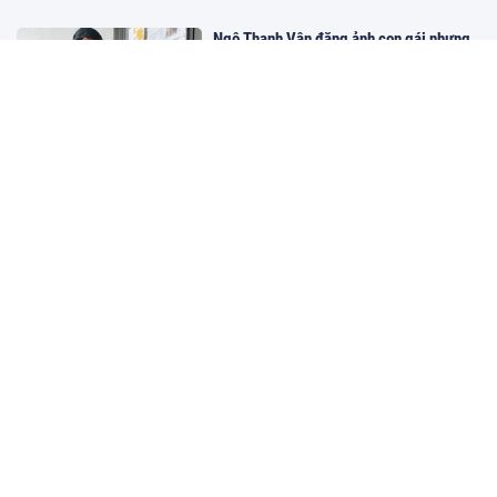
Ngô Thanh Vân đăng ảnh con gái nhưng
sau một đêm thì phát hiện chuyện không
ngờ, phải thẳng tay xử lý
14:22 08/05/2026
Giải trí
"Cầu nối" duy nhất của Tóc Tiên và
Touliver sau nửa năm ly hôn
14:22 08/05/2026
Giải trí
Ban hành chuẩn mới cho cơ sở giáo dục
nghề nghiệp, yêu cầu tỉ lệ có việc làm từ
70%
14:22 08/05/2026
Giáo dục
Một công ty chốt ngày trả cổ tức tiền
mặt 20%