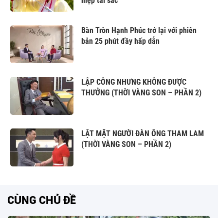
hiệp tài sắc
Bàn Tròn Hạnh Phúc trở lại với phiên
bản 25 phút đầy hấp dẫn
LẬP CÔNG NHƯNG KHÔNG ĐƯỢC
THƯỞNG (THỜI VÀNG SON – PHẦN 2)
LẬT MẶT NGƯỜI ĐÀN ÔNG THAM LAM
(THỜI VÀNG SON – PHẦN 2)
CÙNG CHỦ ĐỀ