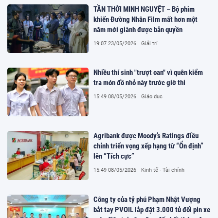
TẦN THỜI MINH NGUYỆT – Bộ phim
khiến Đường Nhân Film mất hơn một
năm mới giành được bản quyền
19:07 23/05/2026
Giải trí
Nhiều thí sinh "trượt oan" vì quên kiểm
tra món đồ nhỏ này trước giờ thi
15:49 08/05/2026
Giáo dục
Agribank được Moody’s Ratings điều
chỉnh triển vọng xếp hạng từ “Ổn định”
lên “Tích cực”
15:49 08/05/2026
Kinh tế - Tài chính
Công ty của tỷ phú Phạm Nhật Vượng
bắt tay PVOIL lắp đặt 3.000 tủ đổi pin xe